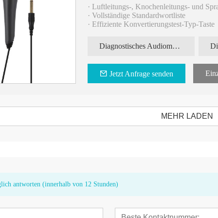
· Luftleitungs-, Knochenleitungs- und Spr
· Vollständige Standardwortliste
· Effiziente Konvertierungstest-Typ-Taste
Diagnostisches Audiometer AD100
Audiometer AD100
Audiometriekabin
Einz
Jetzt Anfrage senden
MEHR LADEN
glich antworten (innerhalb von 12 Stunden)