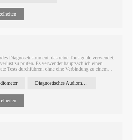
elheiten
en werden
aximale Ausgangslautstärke: 120 dB.
Hz; Maximale Ausgangslautstärke: 60 dB
des Diagnoseinstrument, das reine Tonsignale verwendet,
erlust zu prüfen. Es verwendet hauptsächlich einen
ate Tests durchführen, ohne eine Verbindung zu einem
udiometer
Diagnostisches Audiometer AD104
elheiten