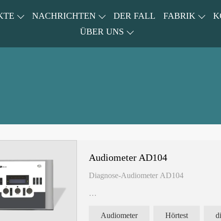
KTE
NACHRICHTEN
DER FALL
FABRIK
K
ÜBER UNS
Audiometer AD104
Diagnose-Audiometer AD104
Audiometer
Hörtest
d
AC/BC/SPK