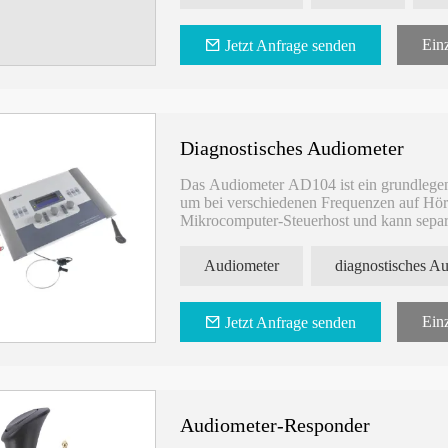
Kontinuierlich/Puls/Warble
Mit Software
Einz
Jetzt Anfrage senden
Kann zum Drucken mit dem PC verbund
Luftleitung: Frequenz: 125Hz-8000Hz; M
Knochenleitung: Frequenz: 250 Hz-6000 
Diagnostisches Audiometer
Das Audiometer AD104 ist ein grundlegen
um bei verschiedenen Frequenzen auf Hörv
Mikrocomputer-Steuerhost und kann separ
Computer herzustellen.
Audiometer
diagnostisches A
Einz
Jetzt Anfrage senden
Audiometer-Responder