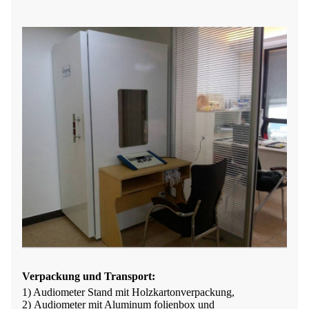
Verpackung und Transport
:
1) Audiometer
Stand mit Holzkartonverpackung,
2)
Audiometer mit
Alumi
num folienbox
und