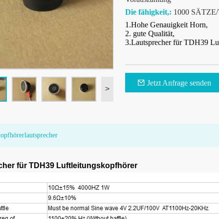
Die fähigkeit,:
1000 SÄTZE/
1.Hohe Genauigkeit Horn,
2. gute Qualität,
3.Lautsprecher für TDH39 Luf
Jetzt Anfrage senden
>
pfhörerlautsprecher
cher für TDH39 Luftleitungskopfhörer