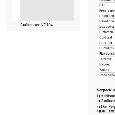
Audiometer AD104
Mittelohranalysator
Verpackun
1) Audiome
2)
Audiome
3) Das Ver
4
)
Die Tran