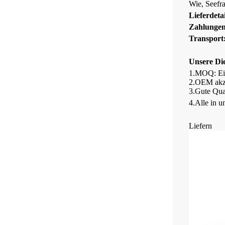
Wie, Seefra
Lieferdetai
Zahlunge
Transport
Unsere Die
1.
MOQ: E
2.
OEM akze
3.
Gute Qua
4.Alle in 
Liefern