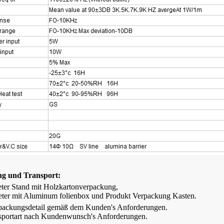
Audiometer AD100
Audiometriekabine
g und Transport
:
ter
Stand mit Holzkartonverpackung,
ter mit
Alumi
num folienbox
und
Produkt
Verpackung
Kasten
.
packungsdetail gemäß dem Kunden
'
s Anforderungen.
sportart nach Kundenwunsch
'
s Anforderungen.