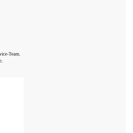
rvice-Team
.
e.