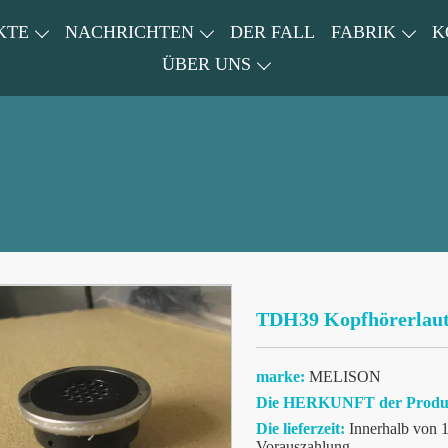
KTE
NACHRICHTEN
DER FALL
FABRIK
K
ÜBER UNS
TDH39 Kopfhörerlaut
marke:
MELISON
Die HERKUNFT der Produ
Die lieferzeit:
Innerhalb von 
Vorauszahlung