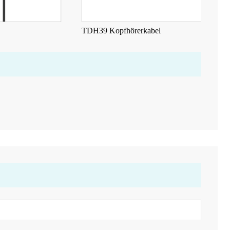
TDH39 Kopfhörerkabel
Au