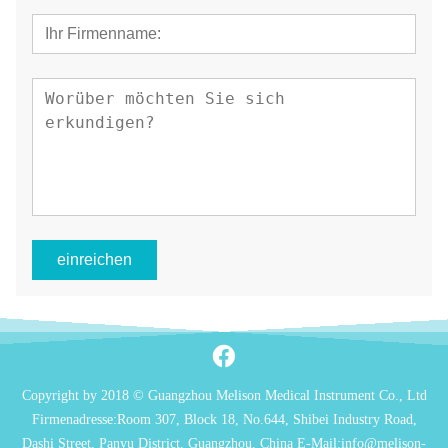
einreichen
Copyright by 2018 © Guangzhou Melison Medical Instrument Co., Ltd
Firmenadresse:Room 307, Block 18, No.644, Shibei Industry Road,
Dashi Street, Panyu District, Guangzhou, China E-Mail:info@melison-