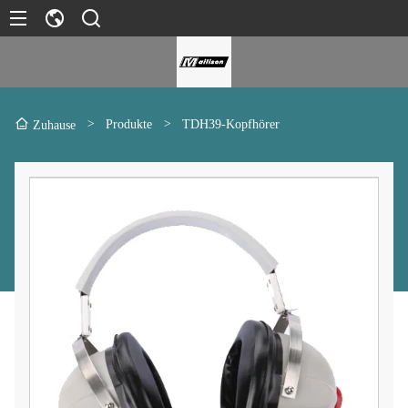
>
Produkte
>
TDH39-Kopfhörer
Zuhause