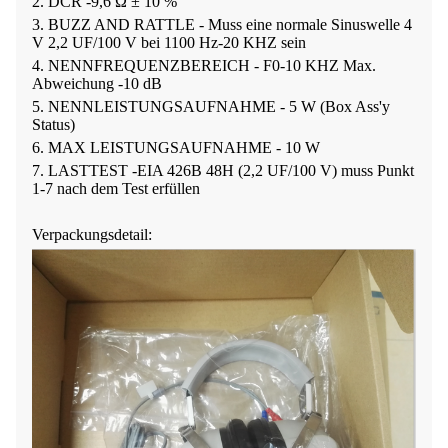
2. DCR -9,6 Ω ± 10 %
3. BUZZ AND RATTLE - Muss eine normale Sinuswelle 4
V 2,2 UF/100 V bei 1100 Hz-20 KHZ sein
4. NENNFREQUENZBEREICH - F0-10 KHZ Max.
Abweichung -10 dB
5. NENNLEISTUNGSAUFNAHME - 5 W (Box Ass'y
Status)
6. MAX LEISTUNGSAUFNAHME - 10 W
7. LASTTEST -EIA 426B 48H (2,2 UF/100 V) muss Punkt
1-7 nach dem Test erfüllen
Verpackungsdetail: