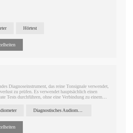
eter
Hörtest
Säuglingshörscreening
Audiometer A
elheiten
des Diagnoseinstrument, das reine Tonsignale verwendet,
erlust zu prüfen. Es verwendet hauptsächlich einen
ate Tests durchführen, ohne eine Verbindung zu einem
udiometer
Diagnostisches Audiometer AD104
elheiten