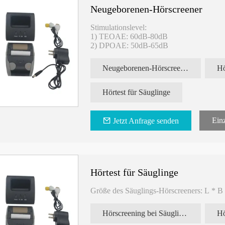
Neugeborenen-Hörscreener
Stimulationslevel:
1) TEOAE: 60dB-80dB
2) DPOAE: 50dB-65dB
Neugeborenen-Hörscreening
Hörtest für Säuglinge
Einz
Jetzt Anfrage senden
Hörtest für Säuglinge
Größe des Säuglings-Hörscreeners: L * B 
Hörscreening bei Säuglingen
Hö