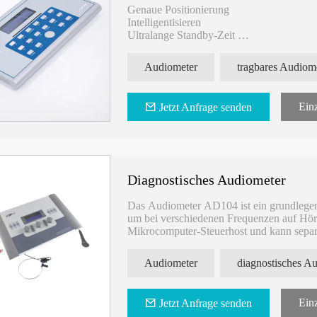
Genaue Positionierung
Intelligentisieren
Ultralange Standby-Zeit
Berührungstaste
personalisierte Einstellung
Audiometer
tragbares Audiom
Audiometer AD100
Audiometriekabine
Einz
Jetzt Anfrage senden
Diagnostisches Audiometer
Das Audiometer AD104 ist ein grundlegen
um bei verschiedenen Frequenzen auf Hörv
Mikrocomputer-Steuerhost und kann separ
Computer herzustellen.
Audiometer
diagnostisches A
Einz
Jetzt Anfrage senden