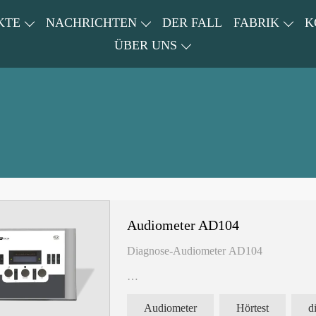
KTE
NACHRICHTEN
DER FALL
FABRIK
K
ÜBER UNS
Audiometer AD104
Diagnose-Audiometer AD104
Audiometer
Hörtest
d
AC/BC/SPK