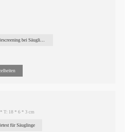
Hörscreening bei Säuglingen
elheiten
* T: 18 * 6 * 3 cm
rtest für Säuglinge