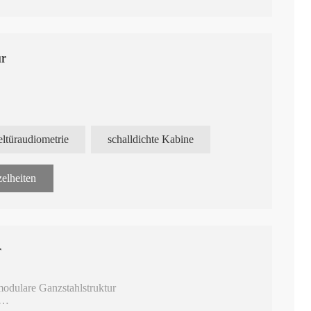
ür
ltüraudiometrie
schalldichte Kabine
elheiten
r
modulare Ganzstahlstruktur