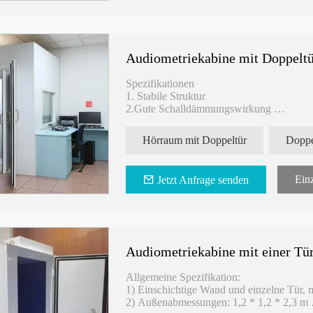
Audiometriekabine mit Doppelt
Spezifikationen
1. Stabile Struktur
2.Gute Schalldämmungswirkung
3.Kann entfernen
Hörraum mit Doppeltür
Doppe
Einz
Jetzt Anfrage senden
Audiometriekabine mit einer Tü
Allgemeine Spezifikation:
1) Einschichtige Wand und einzelne Tür, 
2) Außenabmessungen: 1,2 * 1,2 * 2,3 m