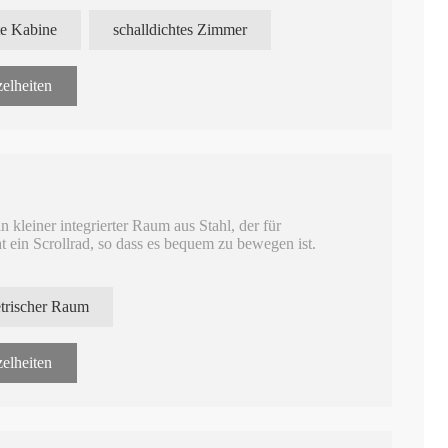
te Kabine
schalldichtes Zimmer
nsters beträgt 380 × 600 mm.
 und Materialkosten minimiert, während die
elheiten
ird auf die Außenwand angewendet
e schallabsorbierende Platte aus Polyesterfaser
 kleiner integrierter Raum aus Stahl, der für
ein Scrollrad, so dass es bequem zu bewegen ist.
ungsmechanismus.
trischer Raum
elheiten